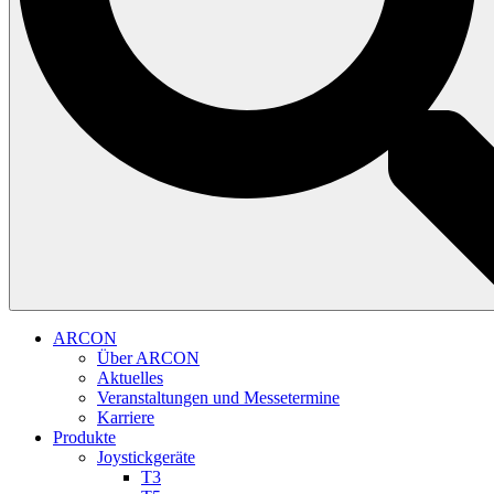
ARCON
Über ARCON
Aktuelles
Veranstaltungen und Messetermine
Karriere
Produkte
Joystickgeräte
T3