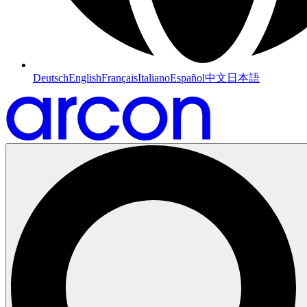
Deutsch
English
Français
Italiano
Español
中文
日本語