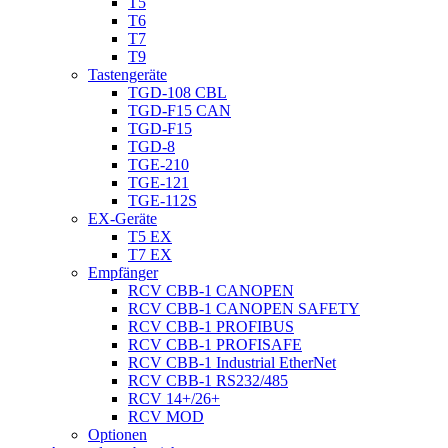
T5
T6
T7
T9
Tastengeräte
TGD-108 CBL
TGD-F15 CAN
TGD-F15
TGD-8
TGE-210
TGE-121
TGE-112S
EX-Geräte
T5 EX
T7 EX
Empfänger
RCV CBB-1 CANOPEN
RCV CBB-1 CANOPEN SAFETY
RCV CBB-1 PROFIBUS
RCV CBB-1 PROFISAFE
RCV CBB-1 Industrial EtherNet
RCV CBB-1 RS232/485
RCV 14+/26+
RCV MOD
Optionen