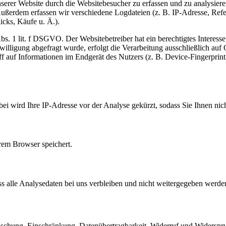
serer Website durch die Websitebesucher zu erfassen und zu analysier
Außerdem erfassen wir verschiedene Logdateien (z. B. IP-Adresse, Ref
cks, Käufe u. Ä.).
bs. 1 lit. f DSGVO. Der Websitebetreiber hat ein berechtigtes Interes
nwilligung abgefragt wurde, erfolgt die Verarbeitung ausschließlich 
f auf Informationen im Endgerät des Nutzers (z. B. Device-Fingerprin
i wird Ihre IP-Adresse vor der Analyse gekürzt, sodass Sie Ihnen nich
rem Browser speichert.
s alle Analysedaten bei uns verbleiben und nicht weitergegeben werde
Löschung, Einschränkung, Datenübertragbarkeit, Widerruf und Widerspr