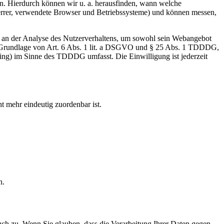
en. Hierdurch können wir u. a. herausfinden, wann welche
errer, verwendete Browser und Betriebssysteme) und können messen,
se an der Analyse des Nutzerverhaltens, um sowohl sein Webangebot
auf Grundlage von Art. 6 Abs. 1 lit. a DSGVO und § 25 Abs. 1 TDDDG,
ting) im Sinne des TDDDG umfasst. Die Einwilligung ist jederzeit
t mehr eindeutig zuordenbar ist.
n.
uch zu. Wenn Sie glauben, dass die Verarbeitung Ihrer Daten gegen