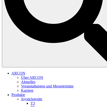
ARCON
Über ARCON
Aktuelles
Veranstaltungen und Messetermine
Karriere
Produkte
Joystickgeräte
T3