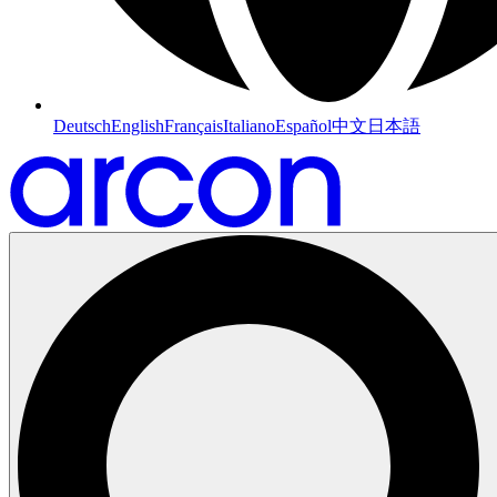
Deutsch
English
Français
Italiano
Español
中文
日本語