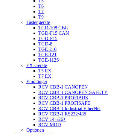
T5
T6
T7
T9
Tastengeräte
TGD-108 CBL
TGD-F15 CAN
TGD-F15
TGD-8
TGE-210
TGE-121
TGE-112S
EX-Geräte
T5 EX
T7 EX
Empfänger
RCV CBB-1 CANOPEN
RCV CBB-1 CANOPEN SAFETY
RCV CBB-1 PROFIBUS
RCV CBB-1 PROFISAFE
RCV CBB-1 Industrial EtherNet
RCV CBB-1 RS232/485
RCV 14+/26+
RCV MOD
Optionen