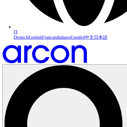
IT
Deutsch
English
Français
Italiano
Español
中文
日本語