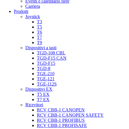
Eventi e calendario fiere
Carriera
Prodotti
Joystick
T3
T5
T6
T7
T9
Dispositivi a tasti
TGD-108 CBL
TGD-F15 CAN
TGD-F15
TGD-8
TGE-210
TGE-121
TGE-112S
Dispositivi EX
T5 EX
T7 EX
Ricevitori
RCV CBB-1 CANOPEN
RCV CBB-1 CANOPEN SAFETY
RCV CBB-1 PROFIBUS
RCV CBB-1 PROFISAFE