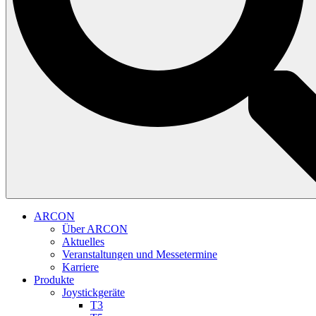
ARCON
Über ARCON
Aktuelles
Veranstaltungen und Messetermine
Karriere
Produkte
Joystickgeräte
T3