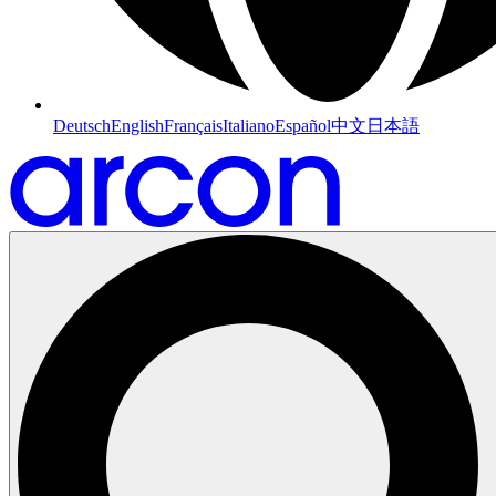
Deutsch
English
Français
Italiano
Español
中文
日本語