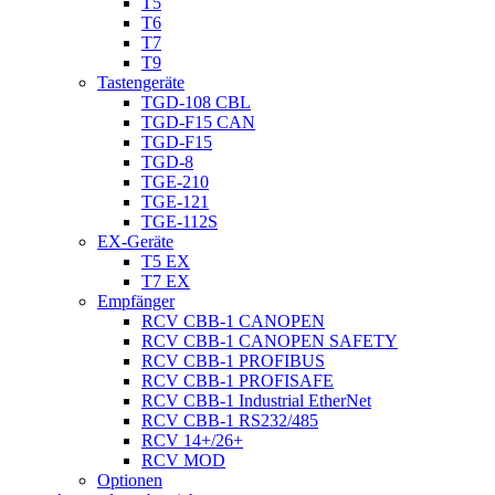
T5
T6
T7
T9
Tastengeräte
TGD-108 CBL
TGD-F15 CAN
TGD-F15
TGD-8
TGE-210
TGE-121
TGE-112S
EX-Geräte
T5 EX
T7 EX
Empfänger
RCV CBB-1 CANOPEN
RCV CBB-1 CANOPEN SAFETY
RCV CBB-1 PROFIBUS
RCV CBB-1 PROFISAFE
RCV CBB-1 Industrial EtherNet
RCV CBB-1 RS232/485
RCV 14+/26+
RCV MOD
Optionen