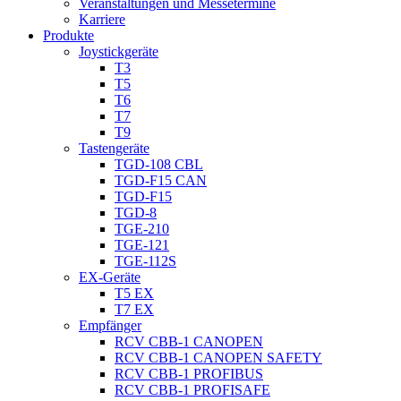
Veranstaltungen und Messetermine
Karriere
Produkte
Joystickgeräte
T3
T5
T6
T7
T9
Tastengeräte
TGD-108 CBL
TGD-F15 CAN
TGD-F15
TGD-8
TGE-210
TGE-121
TGE-112S
EX-Geräte
T5 EX
T7 EX
Empfänger
RCV CBB-1 CANOPEN
RCV CBB-1 CANOPEN SAFETY
RCV CBB-1 PROFIBUS
RCV CBB-1 PROFISAFE