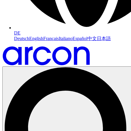
DE
Deutsch
English
Français
Italiano
Español
中文
日本語