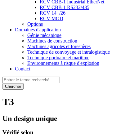
RCV CBB-1 Industrial EtherNet
RCV CBB-1 RS232/485
RCV 14+/26+
RCV MOD
Options
Domaines d'application
Génie mécanique
Machines de construction
Machines agricoles et forestières
Technique de convoyage et intralogistique
Technique portuaire et maritime
Environnements à risque d'explosion
Contact
Chercher
T3
Un design unique
Vérifié selon