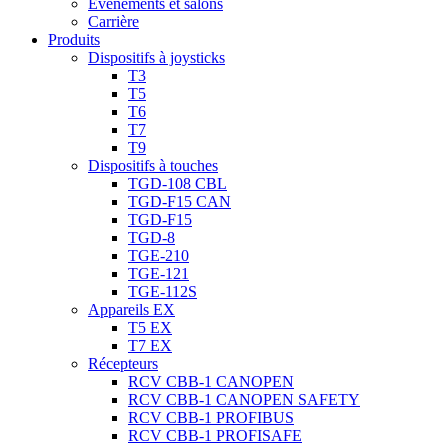
Évènements et salons
Carrière
Produits
Dispositifs à joysticks
T3
T5
T6
T7
T9
Dispositifs à touches
TGD-108 CBL
TGD-F15 CAN
TGD-F15
TGD-8
TGE-210
TGE-121
TGE-112S
Appareils EX
T5 EX
T7 EX
Récepteurs
RCV CBB-1 CANOPEN
RCV CBB-1 CANOPEN SAFETY
RCV CBB-1 PROFIBUS
RCV CBB-1 PROFISAFE