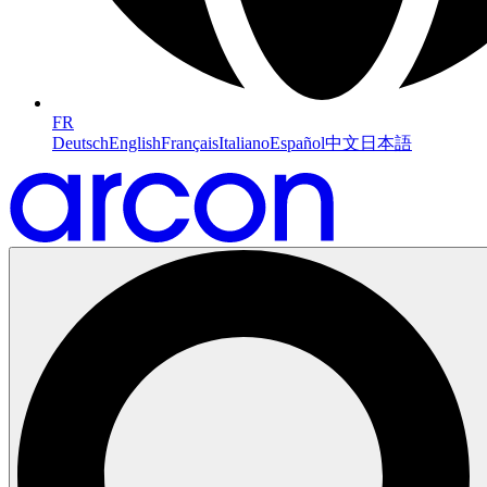
FR
Deutsch
English
Français
Italiano
Español
中文
日本語