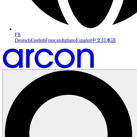
FR
Deutsch
English
Français
Italiano
Español
中文
日本語