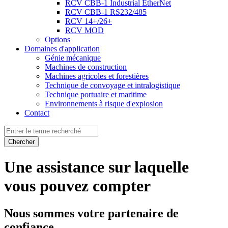
RCV CBB-1 Industrial EtherNet
RCV CBB-1 RS232/485
RCV 14+/26+
RCV MOD
Options
Domaines d'application
Génie mécanique
Machines de construction
Machines agricoles et forestières
Technique de convoyage et intralogistique
Technique portuaire et maritime
Environnements à risque d'explosion
Contact
Chercher
Une assistance sur laquelle
vous pouvez compter
Nous sommes votre partenaire de
confiance