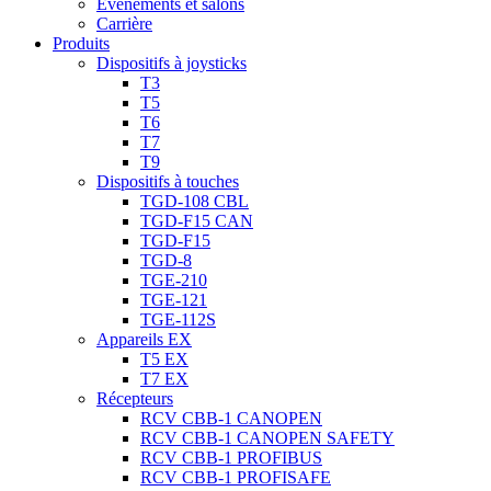
Évènements et salons
Carrière
Produits
Dispositifs à joysticks
T3
T5
T6
T7
T9
Dispositifs à touches
TGD-108 CBL
TGD-F15 CAN
TGD-F15
TGD-8
TGE-210
TGE-121
TGE-112S
Appareils EX
T5 EX
T7 EX
Récepteurs
RCV CBB-1 CANOPEN
RCV CBB-1 CANOPEN SAFETY
RCV CBB-1 PROFIBUS
RCV CBB-1 PROFISAFE