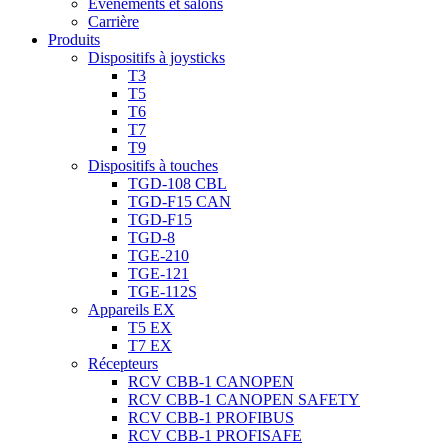
Évènements et salons
Carrière
Produits
Dispositifs à joysticks
T3
T5
T6
T7
T9
Dispositifs à touches
TGD-108 CBL
TGD-F15 CAN
TGD-F15
TGD-8
TGE-210
TGE-121
TGE-112S
Appareils EX
T5 EX
T7 EX
Récepteurs
RCV CBB-1 CANOPEN
RCV CBB-1 CANOPEN SAFETY
RCV CBB-1 PROFIBUS
RCV CBB-1 PROFISAFE