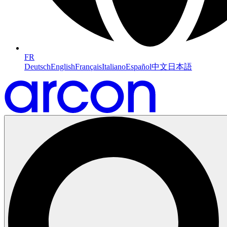
FR
Deutsch
English
Français
Italiano
Español
中文
日本語