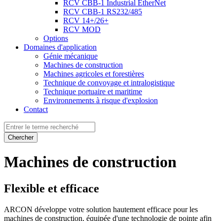
RCV CBB-1 Industrial EtherNet
RCV CBB-1 RS232/485
RCV 14+/26+
RCV MOD
Options
Domaines d'application
Génie mécanique
Machines de construction
Machines agricoles et forestières
Technique de convoyage et intralogistique
Technique portuaire et maritime
Environnements à risque d'explosion
Contact
Chercher
Machines de construction
Flexible et efficace
ARCON développe votre solution hautement efficace pour les
machines de construction, équipée d'une technologie de pointe afin