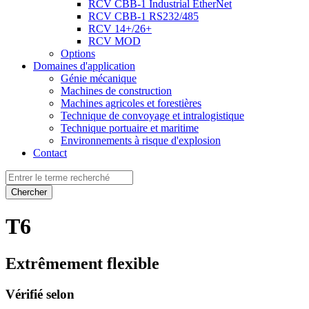
RCV CBB-1 Industrial EtherNet
RCV CBB-1 RS232/485
RCV 14+/26+
RCV MOD
Options
Domaines d'application
Génie mécanique
Machines de construction
Machines agricoles et forestières
Technique de convoyage et intralogistique
Technique portuaire et maritime
Environnements à risque d'explosion
Contact
Chercher
T6
Extrêmement flexible
Vérifié selon