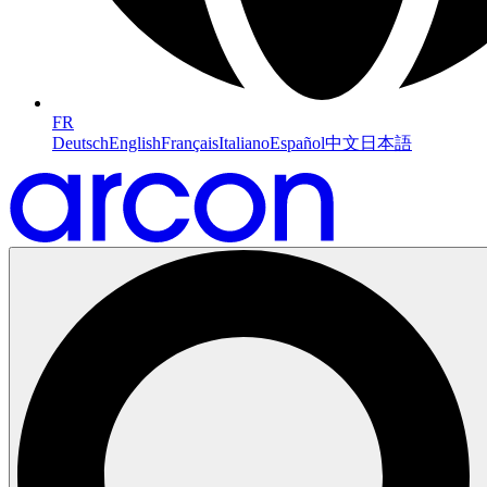
FR
Deutsch
English
Français
Italiano
Español
中文
日本語