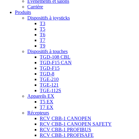
Évènements et salons
Carrière
Produits
Dispositifs à joysticks
T3
T5
T6
T7
T9
Dispositifs à touches
TGD-108 CBL
TGD-F15 CAN
TGD-F15
TGD-8
TGE-210
TGE-121
TGE-112S
Appareils EX
T5 EX
T7 EX
Récepteurs
RCV CBB-1 CANOPEN
RCV CBB-1 CANOPEN SAFETY
RCV CBB-1 PROFIBUS
RCV CBB-1 PROFISAFE