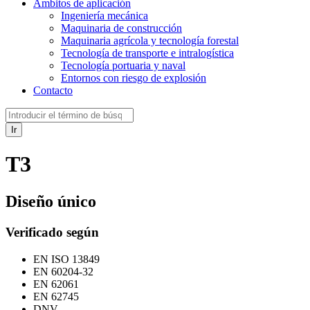
Ámbitos de aplicación
Ingeniería mecánica
Maquinaria de construcción
Maquinaria agrícola y tecnología forestal
Tecnología de transporte e intralogística
Tecnología portuaria y naval
Entornos con riesgo de explosión
Contacto
Ir
T3
Diseño único
Verificado según
EN ISO 13849
EN 60204-32
EN 62061
EN 62745
DNV