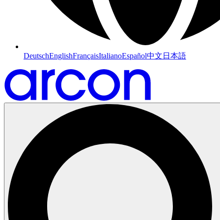
Deutsch
English
Français
Italiano
Español
中文
日本語