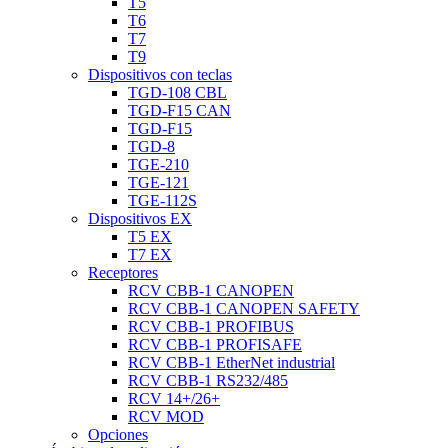
T5
T6
T7
T9
Dispositivos con teclas
TGD-108 CBL
TGD-F15 CAN
TGD-F15
TGD-8
TGE-210
TGE-121
TGE-112S
Dispositivos EX
T5 EX
T7 EX
Receptores
RCV CBB-1 CANOPEN
RCV CBB-1 CANOPEN SAFETY
RCV CBB-1 PROFIBUS
RCV CBB-1 PROFISAFE
RCV CBB-1 EtherNet industrial
RCV CBB-1 RS232/485
RCV 14+/26+
RCV MOD
Opciones