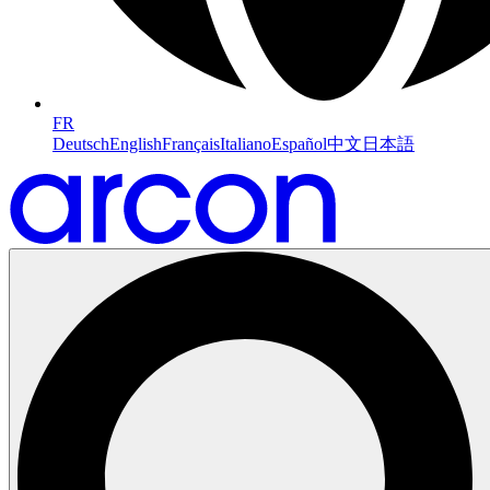
FR
Deutsch
English
Français
Italiano
Español
中文
日本語