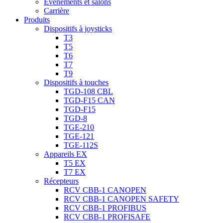
Évènements et salons
Carrière
Produits
Dispositifs à joysticks
T3
T5
T6
T7
T9
Dispositifs à touches
TGD-108 CBL
TGD-F15 CAN
TGD-F15
TGD-8
TGE-210
TGE-121
TGE-112S
Appareils EX
T5 EX
T7 EX
Récepteurs
RCV CBB-1 CANOPEN
RCV CBB-1 CANOPEN SAFETY
RCV CBB-1 PROFIBUS
RCV CBB-1 PROFISAFE