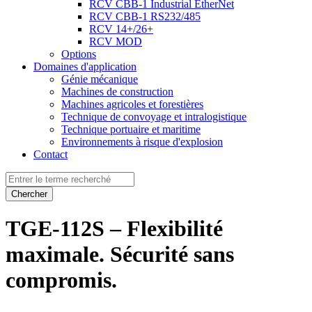
RCV CBB-1 Industrial EtherNet
RCV CBB-1 RS232/485
RCV 14+/26+
RCV MOD
Options
Domaines d'application
Génie mécanique
Machines de construction
Machines agricoles et forestières
Technique de convoyage et intralogistique
Technique portuaire et maritime
Environnements à risque d'explosion
Contact
Chercher
TGE-112S – Flexibilité
maximale. Sécurité sans
compromis.