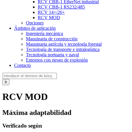
RCV CBB-1 EtherNet industrial
RCV CBB-1 RS232/485
RCV 14+/26+
RCV MOD
Opciones
Ámbitos de aplicación
Ingeniería mecánica
Maquinaria de construcción
Maquinaria agrícola y tecnología forestal
Tecnología de transporte e intralogística
Tecnología portuaria y naval
Entornos con riesgo de explosión
Contacto
Ir
RCV MOD
Máxima adaptabilidad
Verificado según