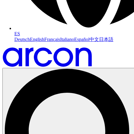
ES
Deutsch
English
Français
Italiano
Español
中文
日本語