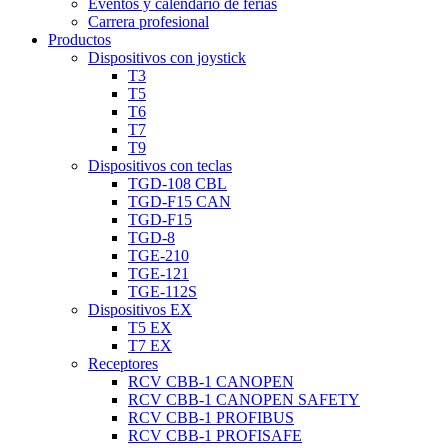
Eventos y calendario de ferias
Carrera profesional
Productos
Dispositivos con joystick
T3
T5
T6
T7
T9
Dispositivos con teclas
TGD-108 CBL
TGD-F15 CAN
TGD-F15
TGD-8
TGE-210
TGE-121
TGE-112S
Dispositivos EX
T5 EX
T7 EX
Receptores
RCV CBB-1 CANOPEN
RCV CBB-1 CANOPEN SAFETY
RCV CBB-1 PROFIBUS
RCV CBB-1 PROFISAFE