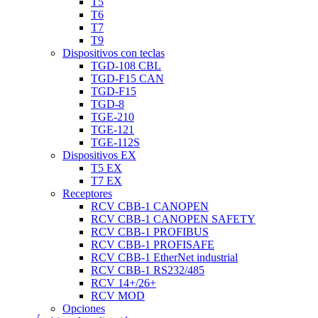
T5
T6
T7
T9
Dispositivos con teclas
TGD-108 CBL
TGD-F15 CAN
TGD-F15
TGD-8
TGE-210
TGE-121
TGE-112S
Dispositivos EX
T5 EX
T7 EX
Receptores
RCV CBB-1 CANOPEN
RCV CBB-1 CANOPEN SAFETY
RCV CBB-1 PROFIBUS
RCV CBB-1 PROFISAFE
RCV CBB-1 EtherNet industrial
RCV CBB-1 RS232/485
RCV 14+/26+
RCV MOD
Opciones