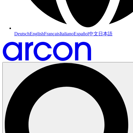
Deutsch
English
Français
Italiano
Español
中文
日本語