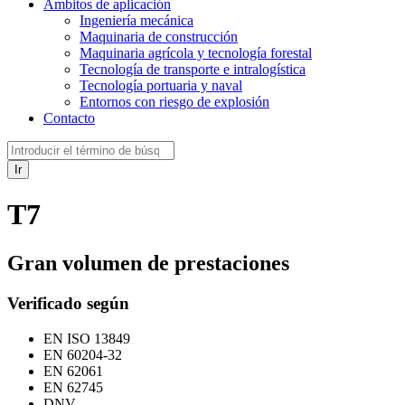
Ámbitos de aplicación
Ingeniería mecánica
Maquinaria de construcción
Maquinaria agrícola y tecnología forestal
Tecnología de transporte e intralogística
Tecnología portuaria y naval
Entornos con riesgo de explosión
Contacto
Ir
T7
Gran volumen de prestaciones
Verificado según
EN ISO 13849
EN 60204-32
EN 62061
EN 62745
DNV