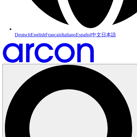
Deutsch
English
Français
Italiano
Español
中文
日本語