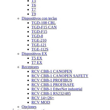
T5
T6
T7
T9
Dispositivos con teclas
TGD-108 CBL
TGD-F15 CAN
TGD-F15
TGD-8
TGE-210
TGE-121
TGE-112S
Dispositivos EX
T5 EX
T7 EX
Receptores
RCV CBB-1 CANOPEN
RCV CBB-1 CANOPEN SAFETY
RCV CBB-1 PROFIBUS
RCV CBB-1 PROFISAFE
RCV CBB-1 EtherNet industrial
RCV CBB-1 RS232/485
RCV 14+/26+
RCV MOD
Opciones