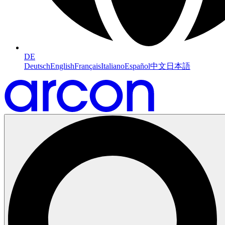
DE
Deutsch
English
Français
Italiano
Español
中文
日本語