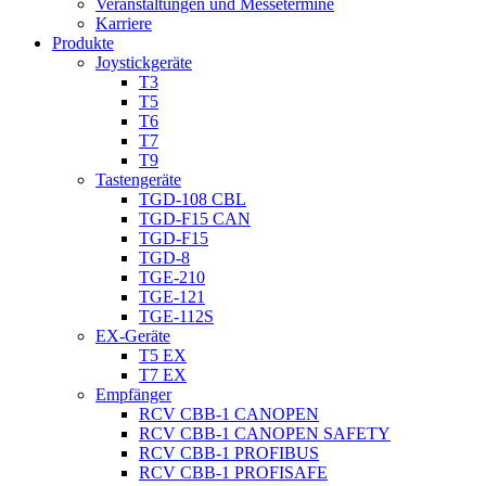
Veranstaltungen und Messetermine
Karriere
Produkte
Joystickgeräte
T3
T5
T6
T7
T9
Tastengeräte
TGD-108 CBL
TGD-F15 CAN
TGD-F15
TGD-8
TGE-210
TGE-121
TGE-112S
EX-Geräte
T5 EX
T7 EX
Empfänger
RCV CBB-1 CANOPEN
RCV CBB-1 CANOPEN SAFETY
RCV CBB-1 PROFIBUS
RCV CBB-1 PROFISAFE