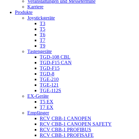
Veranstaltungen und Messetermine
Karriere
Produkte
Joystickgeräte
T3
T5
T6
T7
T9
Tastengeräte
TGD-108 CBL
TGD-F15 CAN
TGD-F15
TGD-8
TGE-210
TGE-121
TGE-112S
EX-Geräte
T5 EX
T7 EX
Empfänger
RCV CBB-1 CANOPEN
RCV CBB-1 CANOPEN SAFETY
RCV CBB-1 PROFIBUS
RCV CBB-1 PROFISAFE