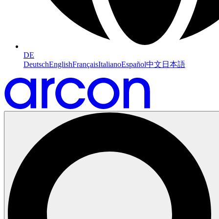
DE
Deutsch
English
Français
Italiano
Español
中文
日本語