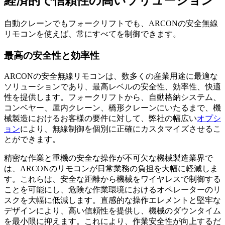
経済的で信頼性の高いソリューション
自動クレーンでもフォークリフトでも、ARCONの安全無線
リモコンを使えば、常にすべてを制御できます。
最高の安全性と効率性
ARCONの安全無線リモコンは、数多くの産業用途に最適な
ソリューションであり、最高レベルの安全性、効率性、快適
性を提供します。フォークリフトから、自動格納システム、
コンベヤー、屋内クレーン、橋形クレーンにいたるまで、機
械製造におけるお客様の要件に対して、弊社の幅広い
オプシ
ョン
により、無線制御を個別に正確にカスタマイズさせるこ
とができます。
精密な作業と重機の安全な操作が不可欠な機械製造業界で
は、ARCONのリモコンが日常業務の負担を大幅に軽減しま
す。これらは、安全な距離から機械をワイヤレスで制御する
ことを可能にし、危険な作業環境におけるオペレーターのリ
スクを大幅に低減します。直感的な操作エレメントと堅牢な
デザインにより、高い信頼性を提供し、機械のダウンタイム
を最小限に抑えます。これにより、作業安全性が向上するだ