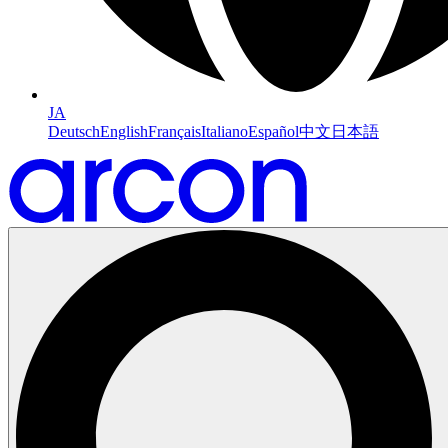
JA
Deutsch
English
Français
Italiano
Español
中文
日本語